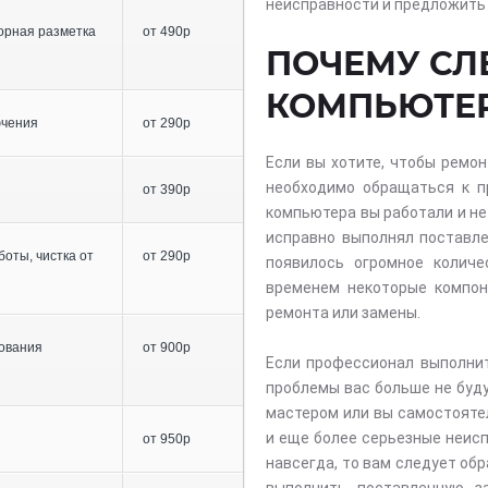
неисправности и предложить
орная разметка
от 490р
ПОЧЕМУ СЛ
КОМПЬЮТЕ
ючения
от 290р
Если вы хотите, чтобы ремо
необходимо обращаться к п
от 390р
компьютера вы работали и не
исправно выполнял поставле
оты, чистка от
от 290р
появилось огромное количе
временем некоторые компон
ремонта или замены.
ования
от 900р
Если профессионал выполнит
проблемы вас больше не буд
мастером или вы самостоятел
и еще более серьезные неисп
от 950р
навсегда, то вам следует об